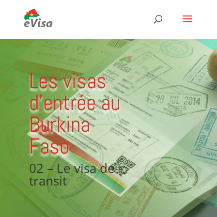
Les visas
d'entrée au
Burkina
Faso
02 – Le visa de
transit