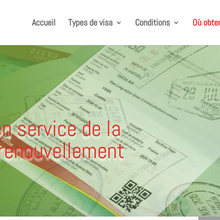
Accueil
Types de visa
Conditions
Où obten
n service de la
 renouvellement