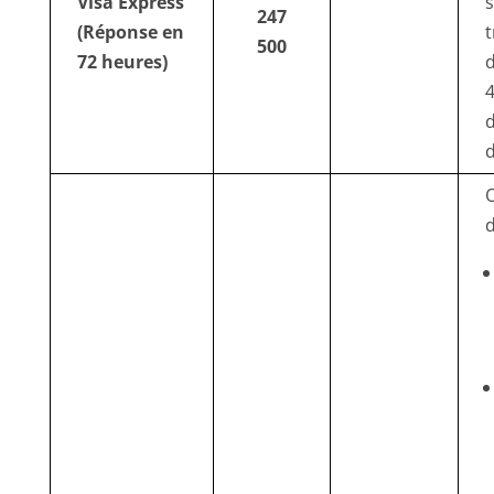
Visa Express
s
247
(Réponse en
t
500
72 heures)
d
4
d
O
d