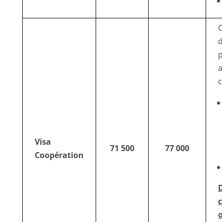
O
c
Visa
71 500
77 000
Coopération
o