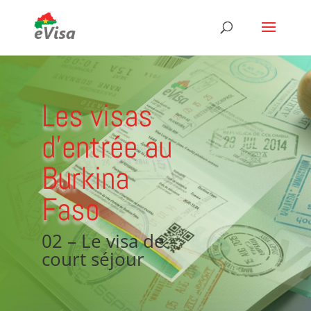
Les visas
d'entrée au
Burkina
Faso
02 – Le visa de
court séjour